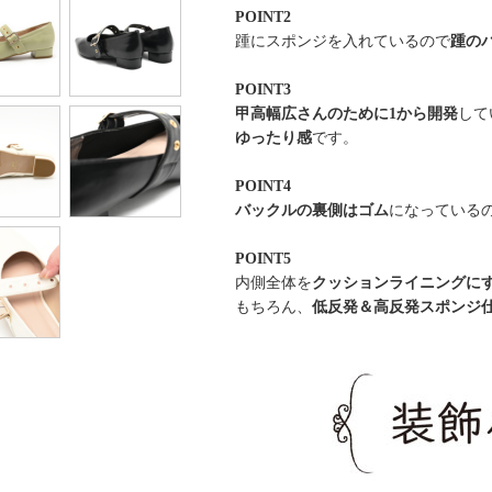
POINT2
踵にスポンジを入れているので
踵の
POINT3
甲高幅広さんのために1から開発
して
ゆったり感
です。
POINT4
バックルの裏側はゴム
になっている
POINT5
内側全体を
クッションライニングに
もちろん、
低反発＆高反発スポンジ