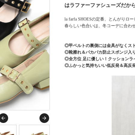
はラファーファシューズだか
la farfa SHOESの定番、とん
春らしい色合いは、冬コーデに合わ
◎甲ベルトの裏側には金具がなくス
◎靴擦れ＆パカパカ防止スポンジ入
◎全方位 足に優しい！クッションラ
◎ふかっと気持ちいい低反発＆高反