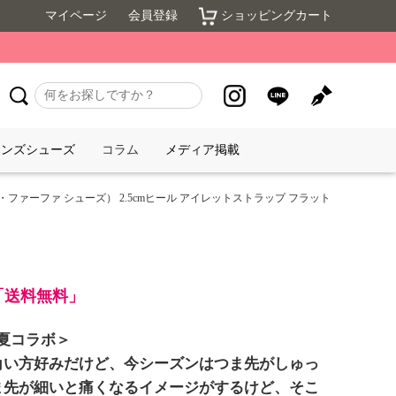
マイページ
会員登録
ショッピングカート
メンズシューズ
コラム
メディア掲載
ES（ラ・ファーファ シューズ） 2.5cmヒール アイレットストラップ フラット
で「送料無料」
春夏コラボ＞
角い方好みだけど、今シーズンはつま先がしゅっ
ま先が細いと痛くなるイメージがするけど、そこ