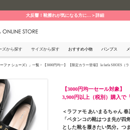
大反響！靴擦れが気になる方に…＞詳細
ーズから探す
サイズから探す
おすすめ小物
パンプス
ファーファ シューズ）」一覧
> 【3000円均一】 【限定カラー登場】 la farfa SHO
【3000円均一セール対象】
3,900円以上（税別）購入
＜ラファモ あいまるちゃん 
「ペタンコの靴はつま先が四
とした靴を履きたい気分。つ