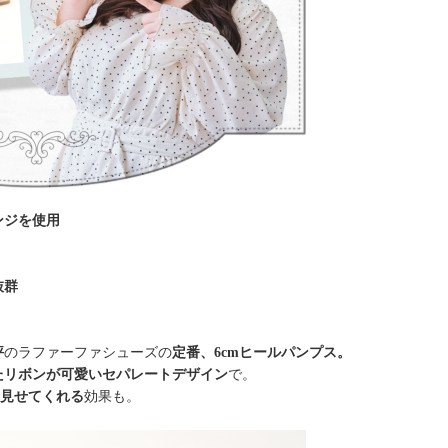
ンジを使用
抜群
評
のラファーファシューズの
定番、6cmヒールパンプス。
たリボンが可愛いセパレートデザイン
で。
く見せてくれる
効果も。