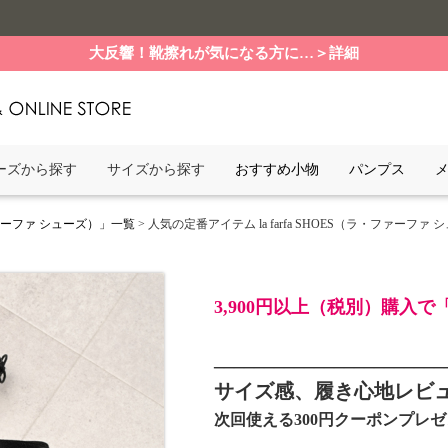
大反響！靴擦れが気になる方に…＞詳細
ーズから探す
サイズから探す
おすすめ小物
パンプス
ファーファ シューズ）」一覧
> 人気の定番アイテム la farfa SHOES（ラ・ファーファ シュ
3,900円以上（税別）購入
_______________________
サイズ感、履き心地レビ
次回使える300円クーポンプレ
_____________________________