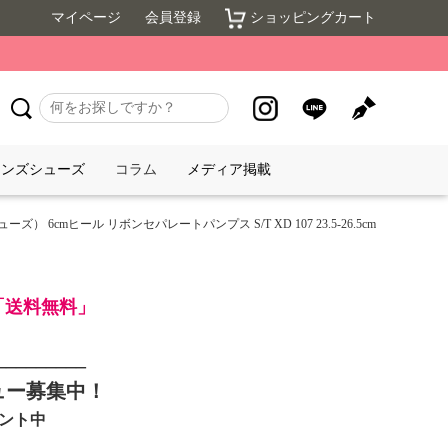
マイページ
会員登録
ショッピングカート
メンズシューズ
コラム
メディア掲載
ーズ） 6cmヒール リボンセパレートパンプス S/T XD 107 23.5-26.5cm
で「送料無料」
_________
ュー募集中！
ゼント中
____________