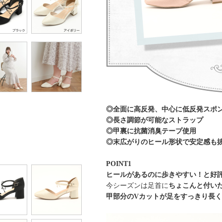
◎全面に高反発、中心に低反発スポ
◎長さ調節が可能なストラップ
◎甲裏に抗菌消臭テープ使用
◎末広がりのヒール形状で安定感も
POINT1
ヒールがあるのに歩きやすい！と好
今シーズンは足首に
ちょこんと付い
甲部分のVカットが足をすっきり長