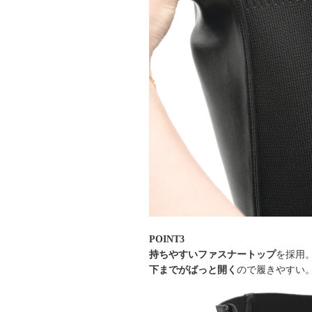
POINT3
持ちやすいファスナートップ
を採用
下までがばっと開く
ので履きやすい