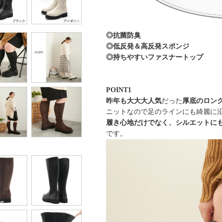
◎抗菌防臭
◎低反発＆高反発スポンジ
◎持ちやすいファスナートップ
POINT1
昨年も大大大人気
だった
厚底のロン
ニットなので足のラインにも綺麗に
履き心地だけでなく、シルエットにも
です。