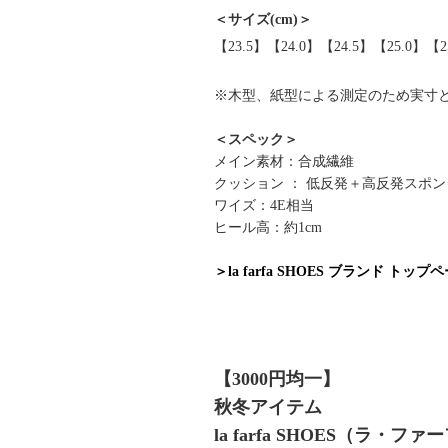
＜サイズ(cm)＞
【23.5】【24.0】【24.5】【25.0】【2
※木型、紙型による測定のため実寸
＜スペック＞
メイン素材：合成繊維
クッション ： 低反発＋高反発スポン
ワイズ：4E相当
ヒール高：約1cm
＞la farfa SHOES ブランド トップ
【3000円均一】
秋冬アイテム
la farfa SHOES（ラ・フ