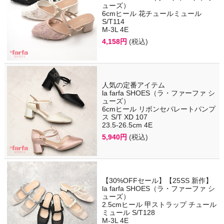
ューズ）
6cmヒール 花チュールミュール
S/T114
M-3L 4E
4,158円
(税込)
人気の定番アイテム
la farfa SHOES（ラ・ファーファ シ
ューズ）
6cmヒール リボンセパレートパンプ
ス S/T XD 107
23.5-26.5cm 4E
5,940円
(税込)
【30%OFFセール】【25SS 新作】
la farfa SHOES（ラ・ファーファ シ
ューズ）
2.5cmヒール 甲ストラップ チュール
ミュール S/T128
M-3L 4E