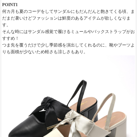
POINT1
何カ月も夏のコーデをしてサンダルにもだんだんと飽きてくる頃、ま
だまだ暑いけどファッションは鮮度のあるアイテムが欲しくなりま
す。
そんな時にはサンダル感覚で履けるミュールやバックストラップがお
すすめ！
つま先を覆うだけで少し季節感を演出してくれるのに、靴やブーツよ
りも面積が少ないため軽さも涼しさもあり。