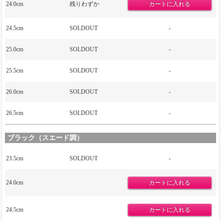
24.0cm
残りわずか
24.5cm
SOLDOUT
-
25.0cm
SOLDOUT
-
25.5cm
SOLDOUT
-
26.0cm
SOLDOUT
-
26.5cm
SOLDOUT
-
ブラック（スエード調）
23.5cm
SOLDOUT
-
24.0cm
24.5cm