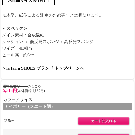
＞詳細サイズ表 [PDF]
※木型、紙型による測定のため実寸とは異なります。
＜スペック＞
メイン素材：合成繊維
クッション ： 低反発スポンジ + 高反発スポンジ
ワイズ：4E相当
ヒール高：約6cm
＞la farfa SHOES ブランド トップページへ
通常価格7,590円
のところ
5,313円
(本体価格:4,830円)
カラー／サイズ
アイボリー（スエード調）
23.5cm