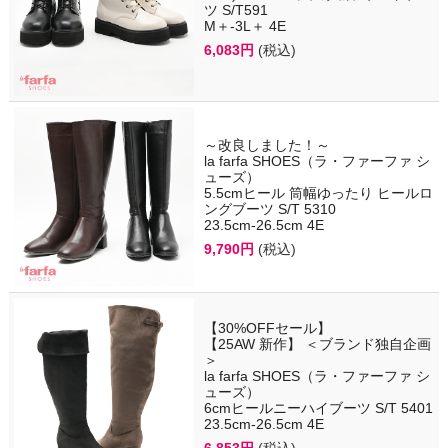
ツ S/T591
M＋-3L＋ 4E
6,083円
(税込)
～改良しました！～
la farfa SHOES（ラ・ファーファ シ
ューズ）
5.5cmヒール 筒幅ゆったり ヒールロ
ングブーツ S/T 5310
23.5cm-26.5cm 4E
9,790円
(税込)
【30%OFFセール】
【25AW 新作】 ＜ブランド独自企画
＞
la farfa SHOES（ラ・ファーファ シ
ューズ）
6cmヒールニーハイブーツ S/T 5401
23.5cm-26.5cm 4E
6,853円
(税込)