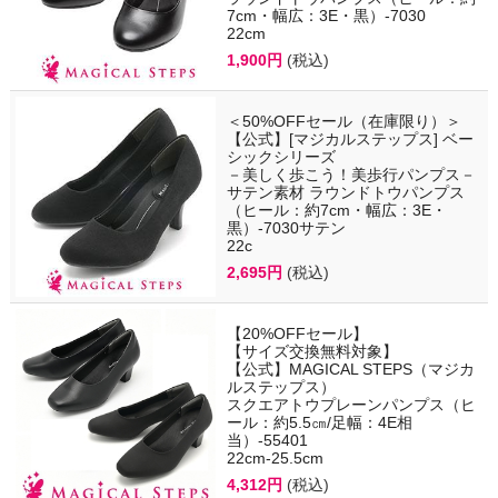
7cm・幅広：3E・黒）-7030
22cm
1,900円
(税込)
＜50%OFFセール（在庫限り）＞
【公式】[マジカルステップス] ベー
シックシリーズ
－美しく歩こう！美歩行パンプス－
サテン素材 ラウンドトウパンプス
（ヒール：約7cm・幅広：3E・
黒）-7030サテン
22c
2,695円
(税込)
【20%OFFセール】
【サイズ交換無料対象】
【公式】MAGICAL STEPS（マジカ
ルステップス）
スクエアトウプレーンパンプス（ヒ
ール：約5.5㎝/足幅：4E相
当）-55401
22cm-25.5cm
4,312円
(税込)