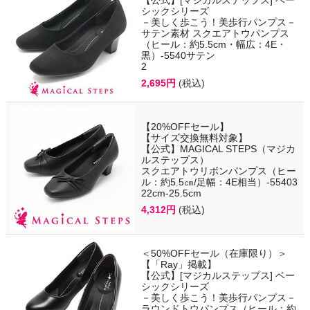
シックシリーズ
－美しく歩こう！美歩行パンプス－
サテン素材 スクエアトウパンプス
（ヒール：約5.5cm・幅広：4E・
黒）-5540サテン
2
2,695円
(税込)
【20%OFFセール】
【サイズ交換無料対象】
【公式】MAGICAL STEPS（マジカ
ルステップス）
スクエアトウリボンパンプス（ヒー
ル：約5.5㎝/足幅：4E相当）-55403
22cm-25.5cm
4,312円
(税込)
＜50%OFFセール（在庫限り）＞
【「Ray」掲載】
【公式】[マジカルステップス] ベー
シックシリーズ
－美しく歩こう！美歩行パンプス－
ラウンドトウパンプス（ヒール：約