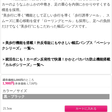
カーのようなふかふかの中敷き、足の重心を内側にかかりやすくする
構造を採用。
”美歩行に導く”機能として正しい歩行を導く「歩行誘導ソール」、ス
ムーズに重心移動を促す「ローリングヒール」も採用し、足への負担
だけでなく”美歩行”にもこだわった幅広パンプスです。
＞美歩行機能を搭載！外反母趾にもやさしい幅広パンプス「ベーシッ
クシリーズ」 一覧へ
＞就活生にも！カーボン反発性で快適！かかとパカパカ防止機能搭載
「カルボシリーズ」一覧へ
通常価格5,390円
のところ
1,900円
(本体価格:1,728円)
カラー／サイズ
黒・ブラック
21.5cm