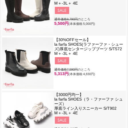
M＋-3L＋ 4E
通常価格9,790円
のところ
5,500円
(本体価格:5,000円)
【30%OFFセール】
la farfa SHOES(ラファーファ・シュー
ズ)厚底センタージップブーツ S/T572
M＋-3L＋ 4E
通常価格7,590円
のところ
5,313円
(本体価格:4,830円)
【3000円均一】
la farfa SHOES（ラ・ファーファ シュ
ーズ）
厚底ライン入りスニーカー S/T902
M＋-3L＋ 4E