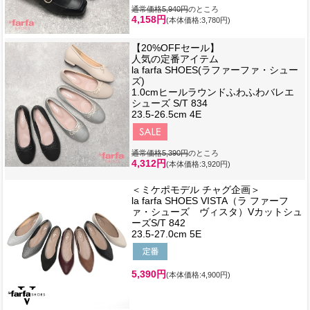
通常価格5,940円
のところ
4,158円
(本体価格:3,780円)
【20%OFFセール】
人気の定番アイテム
la farfa SHOES(ラファーファ・シュー
ズ)
1.0cmヒールラウンドふわふわバレエ
シューズ S/T 834
23.5-26.5cm 4E
通常価格5,390円
のところ
4,312円
(本体価格:3,920円)
＜ミケポモデル チャグ企画＞
la farfa SHOES VISTA（ラ ファーフ
ァ・シューズ ヴィスタ）Vカットシュ
ーズS/T 842
23.5-27.0cm 5E
5,390円
(本体価格:4,900円)