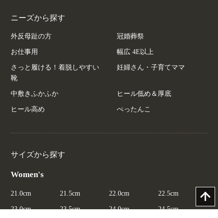
ニーズから探す
外反母趾の方
冠婚葬祭
お仕事用
幅広 4E以上
さっと履ける！着脱しやすい
妊婦さん・子育てママ
靴
中敷きふかふか
ヒール低め＆厚底
ヒール高め
ぺったんこ
サイズから探す
Women's
21.0cm
21.5cm
22.0cm
22.5cm
23.0cm
23.5cm
24.0cm
24.5cm