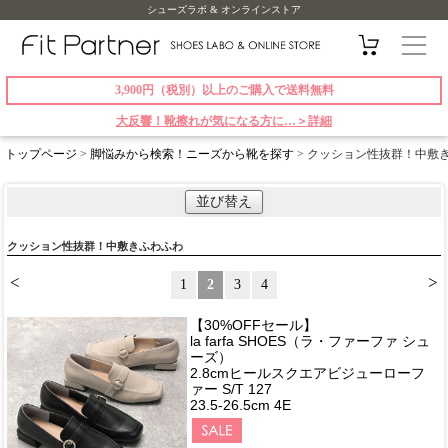
シューズラボ & オンラインストア
3,900円（税別）以上のご購入で送料無料
大反響！靴擦れが気になる方に…＞詳細
トップページ
>
脚悩みから検索！ニーズから靴を探す
> クッション性抜群！中敷
並び替え
クッション性抜群！中敷きふわふわ
<
>
1
2
3
4
【30%OFFセール】
la farfa SHOES（ラ・ファーファ シュ
ーズ）
2.8cmヒールスクエアビジューローフ
ァー S/T 127
23.5-26.5cm 4E