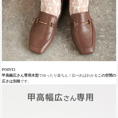
POINT2
甲高幅広さん専用木型
でゆったり楽ちん！比べればわかる
この空間の
広さは別格
です。