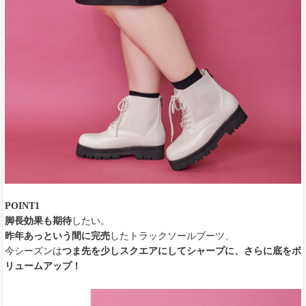
POINT1
脚長効果も期待
したい。
昨年あっという間に完売
したトラックソールブーツ、
今シーズンは
つま先を少しスクエアにしてシャープに、さらに底をボ
リュームアップ！