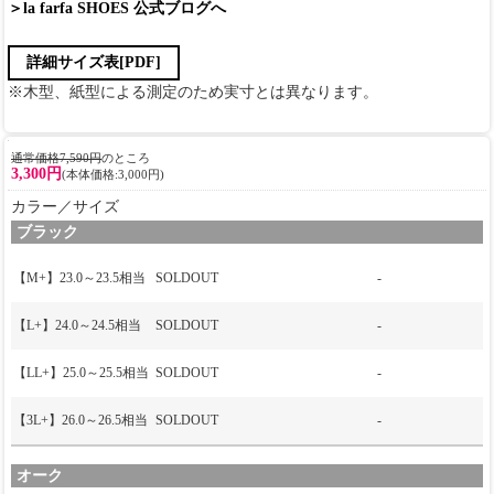
＞la farfa SHOES 公式ブログへ
詳細サイズ表[PDF]
※木型、紙型による測定のため実寸とは異なります。
通常価格7,590円
のところ
3,300円
(本体価格:3,000円)
カラー／サイズ
ブラック
【M+】23.0～23.5相当
SOLDOUT
-
【L+】24.0～24.5相当
SOLDOUT
-
【LL+】25.0～25.5相当
SOLDOUT
-
【3L+】26.0～26.5相当
SOLDOUT
-
オーク