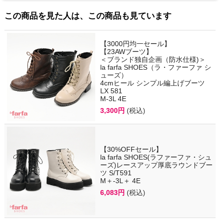
この商品を見た人は、この商品も見ています
【3000円均一セール】
【23AWブーツ】
＜ブランド独自企画（防水仕様)＞
la farfa SHOES（ラ・ファーファ シ
ューズ）
4cmヒール シンプル編上げブーツ
LX 581
M-3L 4E
3,300円
(税込)
【30%OFFセール】
la farfa SHOES(ラファーファ・シュ
ーズ)レースアップ厚底ラウンドブー
ツ S/T591
M＋-3L＋ 4E
6,083円
(税込)