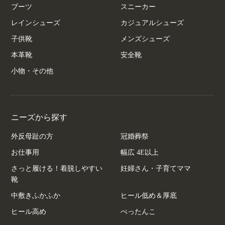
ブーツ
スニーカー
レインシューズ
カジュアルシューズ
子供靴
メンズシューズ
本革靴
安全靴
小物・その他
ニーズから探す
外反母趾の方
冠婚葬祭
お仕事用
幅広 4E以上
さっと履ける！着脱しやすい
妊婦さん・子育てママ
靴
中敷きふかふか
ヒール低め＆厚底
ヒール高め
ぺったんこ