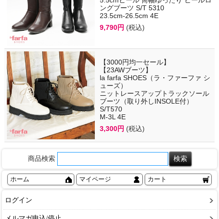
ングブーツ S/T 5310
23.5cm-26.5cm 4E
9,790円
(税込)
【3000円均一セール】
【23AWブーツ】
la farfa SHOES（ラ・ファーファ シ
ューズ）
ニットレースアップトラックソール
ブーツ（取り外しINSOLE付）
S/T570
M-3L 4E
3,300円
(税込)
商品検索
ホーム
マイページ
カート
ログイン
メルマガ申込/停止