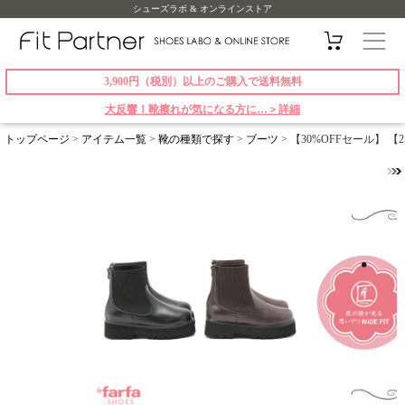
シューズラボ & オンラインストア
3,900円（税別）以上のご購入で送料無料
大反響！靴擦れが気になる方に…＞詳細
トップページ
>
アイテム一覧
>
靴の種類で探す
>
ブーツ
> 【30%OFFセール】 【2