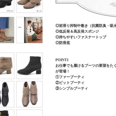
◎前滑り抑制中敷き（抗菌防臭・吸
◎低反発＆高反発スポンジ
◎持ちやすいファスナートップ
◎防滑底
POINT1
お仕事でも履けるブーツの要望をた
が登場！
①ファーブーティ
②ビットブーティ
③シンプルブーティ