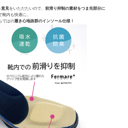
う意見
をいただたいので、
前滑り抑制の素材をつま先部分に
で靴内も快適に。
らではの
履き心地抜群のインソール仕様！