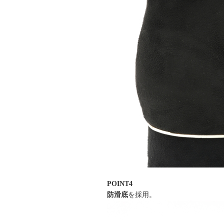
POINT4
防滑底
を採用。