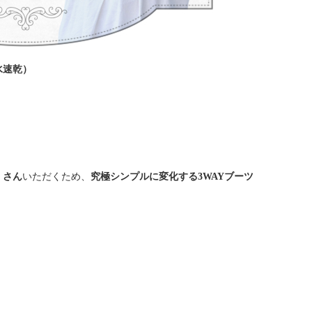
水速乾）
くさん
いただくため、
究極シンプルに変化する3WAYブーツ