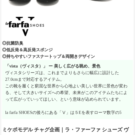
◎抗菌防臭
◎低反発＆高反発スポンジ
◎持ちやすいファスナートップ＆両開きデザイン
「vista（ヴィスタ）」 ー 美しく広がる眺め、景色
ヴィスタシリーズは、これまでよりもさらに幅広に設計した
27.0cmまで対応するアイテム。
この靴を履くと窮屈な世界から心地よい美しい世界に景色が変わ
る、そして大きいサイズへの希望、未来がこのアイテムたちによ
って広がっていってほしい、という意味が込められています。
la farfa SHOESの後ろにある「Ⅴ」は５Eを表すローマ数字の5
ミケポモデル チャグ企画｜ラ・ファーファ シューズ ヴ