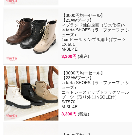
【3000円均一セール】
【23AWブーツ】
＜ブランド独自企画（防水仕様)＞
la farfa SHOES（ラ・ファーファ シ
ューズ）
4cmヒール シンプル編上げブーツ
LX 581
M-3L 4E
3,300円
(税込)
【3000円均一セール】
【23AWブーツ】
la farfa SHOES（ラ・ファーファ シ
ューズ）
ニットレースアップトラックソール
ブーツ（取り外しINSOLE付）
S/T570
M-3L 4E
3,300円
(税込)