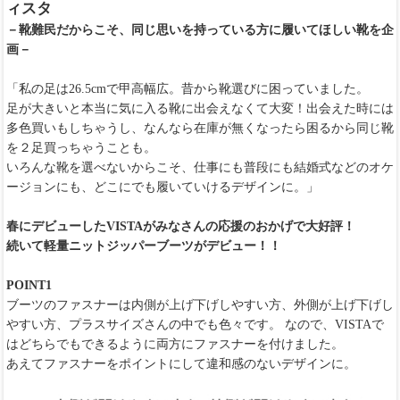
ィスタ
－靴難民だからこそ、同じ思いを持っている方に履いてほしい靴を企
画－
「私の足は26.5cmで甲高幅広。昔から靴選びに困っていました。
足が大きいと本当に気に入る靴に出会えなくて大変！出会えた時には
多色買いもしちゃうし、なんなら在庫が無くなったら困るから同じ靴
を２足買っちゃうことも。
いろんな靴を選べないからこそ、仕事にも普段にも結婚式などのオケ
ージョンにも、どこにでも履いていけるデザインに。」
春にデビューしたVISTAがみなさんの応援のおかげで大好評！
続いて軽量ニットジッパーブーツがデビュー！！
POINT1
ブーツのファスナーは内側が上げ下げしやすい方、外側が上げ下げし
やすい方、プラスサイズさんの中でも色々です。 なので、VISTAで
はどちらでもできるように両方にファスナーを付けました。
あえてファスナーをポイントにして違和感のないデザインに。