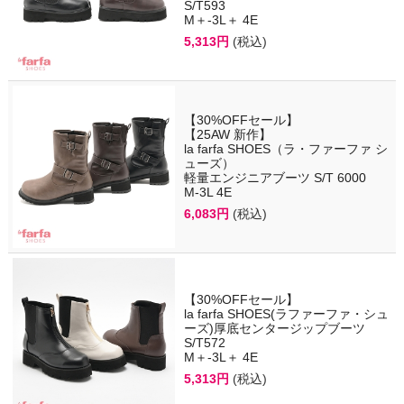
S/T593
M＋-3L＋ 4E
5,313円
(税込)
【30%OFFセール】
【25AW 新作】
la farfa SHOES（ラ・ファーファ シ
ューズ）
軽量エンジニアブーツ S/T 6000
M-3L 4E
6,083円
(税込)
【30%OFFセール】
la farfa SHOES(ラファーファ・シュ
ーズ)厚底センタージップブーツ
S/T572
M＋-3L＋ 4E
5,313円
(税込)