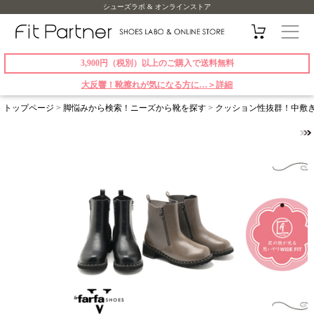
シューズラボ & オンラインストア
3,900円（税別）以上のご購入で送料無料
大反響！靴擦れが気になる方に…＞詳細
トップページ
>
脚悩みから検索！ニーズから靴を探す
>
クッション性抜群！中敷