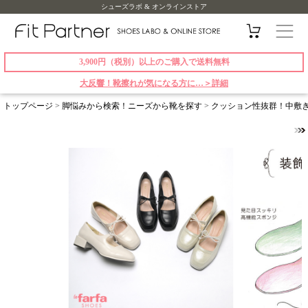
シューズラボ & オンラインストア
3,900円（税別）以上のご購入で送料無料
大反響！靴擦れが気になる方に…＞詳細
トップページ
>
脚悩みから検索！ニーズから靴を探す
>
クッション性抜群！中敷