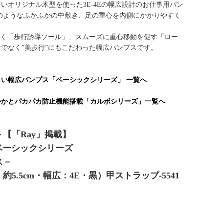
いオリジナル木型を使った3E-4Eの幅広設計のお仕事用パン
のようなふかふかの中敷き、足の重心を内側にかかりやすく
導く「歩行誘導ソール」、スムーズに重心移動を促す「ロー
でなく”美歩行”にもこだわった幅広パンプスです。
い幅広パンプス「ベーシックシリーズ」 一覧へ
かかとパカパカ防止機能搭載「カルボシリーズ」一覧へ
＞【「Ray」掲載】
 ベーシックシリーズ
ス－
.5cm・幅広：4E・黒）甲ストラップ-5541