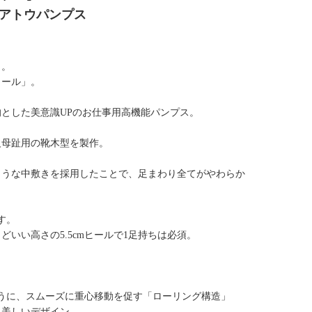
エアトウパンプス
」。
ヒール」。
とした美意識UPのお仕事用高機能パンプス。
反母趾用の靴木型を製作。
ような中敷きを採用したことで、足まわり全てがやわらか
す。
いい高さの5.5cmヒールで1足持ちは必須。
うに、スムーズに重心移動を促す「ローリング構造」
に美しいデザイン