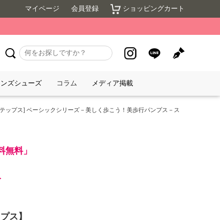
マイページ
会員登録
ショッピングカート
メンズシューズ
コラム
メディア掲載
ルステップス] ベーシックシリーズ－美しく歩こう！美歩行パンプス－ス
送料無料」
＞
ップス】