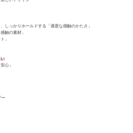
ら、しっかりホールドする「適度な感触のかたさ」
な感触の素材」
ート」
しい
も安心」
ザー