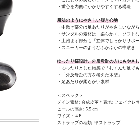
・重心を内側にかかりやすくする構造
魔法のようにやさしい履き心地
・中敷き部分は足あたりがやさしいなが
・サンダルの素材は「柔らかく、ソフト
・土踏まず部分も「立体でしっかりサポ
・スニーカーのようなふかふかの中敷き
ゆったり幅設計、外反母趾の方にもやさ
・ゆったりとした幅感で「むくんだ足で
・「外反母趾の方を考えた木型」
・足あたりが柔らかい素材
＜スペック＞
メイン素材: 合成皮革＊表地: フェイクレ
ヒールの高さ: 5.5 cm
ワイズ：４E
ストラップの種類: 甲ストラップ