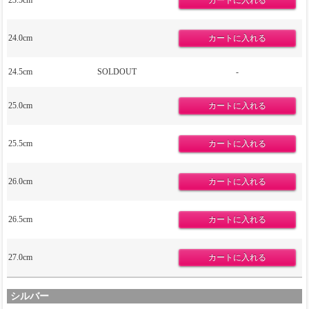
23.5cm
24.0cm
24.5cm
SOLDOUT
-
25.0cm
25.5cm
26.0cm
26.5cm
27.0cm
シルバー