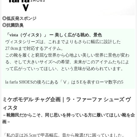
◎低反発スポンジ
◎抗菌防臭
「vista（ヴィスタ）」 ー 美しく広がる眺め、景色
ヴィスタシリーズは、これまでよりもさらに幅広に設計した
27.0cmまで対応するアイテム。
この靴を履くと窮屈な世界から心地よい美しい世界に景色が変わ
る、そして大きいサイズへの希望、未来がこのアイテムたちによ
って広がっていってほしい、という意味が込められています。
la farfa SHOESの後ろにある「Ⅴ」は５Eを表すローマ数字の5
ミケポモデル チャグ企画｜ラ・ファーファ シューズ ヴ
ィスタ
－靴難民だからこそ、同じ思いを持っている方に履いてほしい靴を企
画－
「私の足は26.5cmで甲高幅広。昔から靴選びに困っていました。