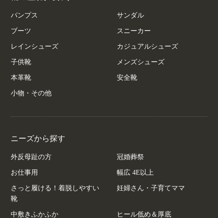
パンプス
サンダル
ブーツ
スニーカー
レインシューズ
カジュアルシューズ
子供靴
メンズシューズ
本革靴
安全靴
小物・その他
ニーズから探す
外反母趾の方
冠婚葬祭
お仕事用
幅広 4E以上
さっと履ける！着脱しやすい
妊婦さん・子育てママ
靴
中敷きふかふか
ヒール低め＆厚底