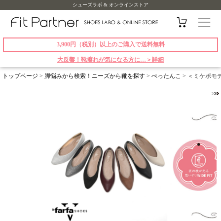
シューズラボ & オンラインストア
3,900円（税別）以上のご購入で送料無料
大反響！靴擦れが気になる方に…＞詳細
トップページ
>
脚悩みから検索！ニーズから靴を探す
>
ぺったんこ
> ＜ミケポモデル