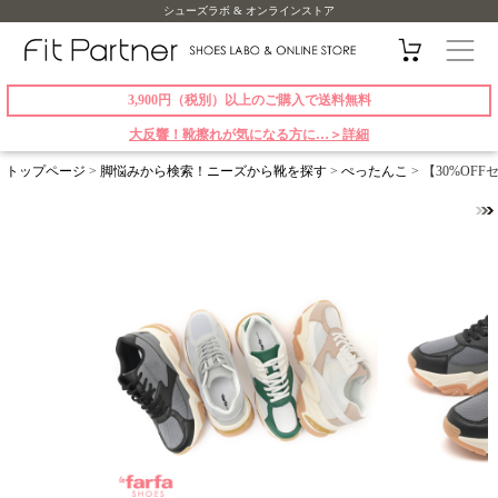
シューズラボ & オンラインストア
3,900円（税別）以上のご購入で送料無料
大反響！靴擦れが気になる方に…＞詳細
トップページ
>
脚悩みから検索！ニーズから靴を探す
>
ぺったんこ
> 【30%OFF