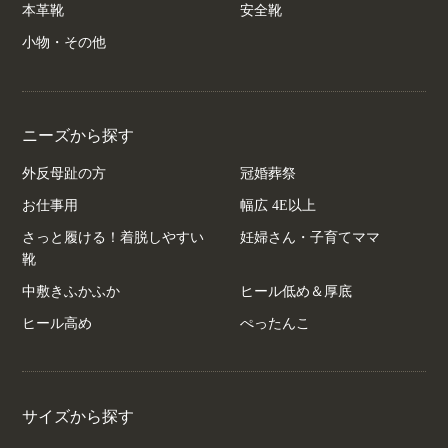
本革靴
安全靴
小物・その他
ニーズから探す
外反母趾の方
冠婚葬祭
お仕事用
幅広 4E以上
さっと履ける！着脱しやすい
妊婦さん・子育てママ
靴
中敷きふかふか
ヒール低め＆厚底
ヒール高め
ぺったんこ
サイズから探す