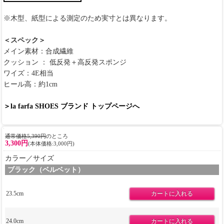
※木型、紙型による測定のため実寸とは異なります。
＜スペック＞
メイン素材：合成繊維
クッション ： 低反発＋高反発スポンジ
ワイズ：4E相当
ヒール高：約1cm
＞la farfa SHOES ブランド トップページへ
通常価格5,390円
のところ
3,300円
(本体価格:3,000円)
カラー／サイズ
ブラック（ベルベット）
23.5cm
24.0cm