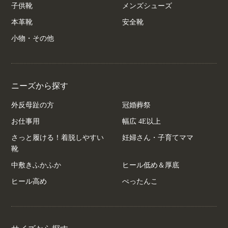
子供靴
メンズシューズ
本革靴
安全靴
小物・その他
ニーズから探す
外反母趾の方
冠婚葬祭
お仕事用
幅広 4E以上
さっと履ける！着脱しやすい
妊婦さん・子育てママ
靴
中敷きふかふか
ヒール低め＆厚底
ヒール高め
ぺったんこ