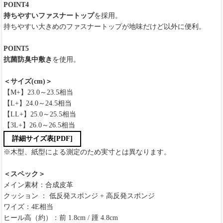
POINT4
持ちやすいファスナートップ
を採用。
持ちやすい大きめのファスナートップが地味だけど以外に便利。
POINT5
抗菌防臭中敷き
を使用。
＜サイズ(cm)＞
【M+】23.0～23.5相当
【L+】24.0～24.5相当
【LL+】25.0～25.5相当
【3L+】26.0～26.5相当
詳細サイズ表[PDF]
※木型、紙型による測定のため実寸とは異なります。
＜スペック＞
メイン素材：合成皮革
クッション ： 低反発スポンジ + 高反発スポンジ
ワイズ：4E相当
ヒール高（約）：前 1.8cm / 踵 4.8cm