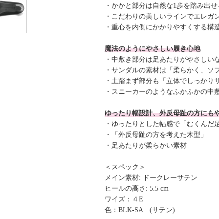
・かかと部分は自然な1歩を踏み出
・こだわりの美しいラインでエレガ
・重心を内側にかかりやすくする構
魔法のようにやさしい履き心地
・中敷き部分は足あたりがやさしい
・サンダルの素材は「柔らかく、ソ
・土踏まず部分も「立体でしっかり
・スニーカーのようなふかふかの中
ゆったり幅設計、外反母趾の方にも
・ゆったりとした幅感で「むくんだ
・「外反母趾の方を考えた木型」
・足あたりが柔らかい素材
＜スペック＞
メイン素材: ドークレーサテン
ヒールの高さ: 5.5 cm
ワイズ：４E
色：BLK-SA (サテン)