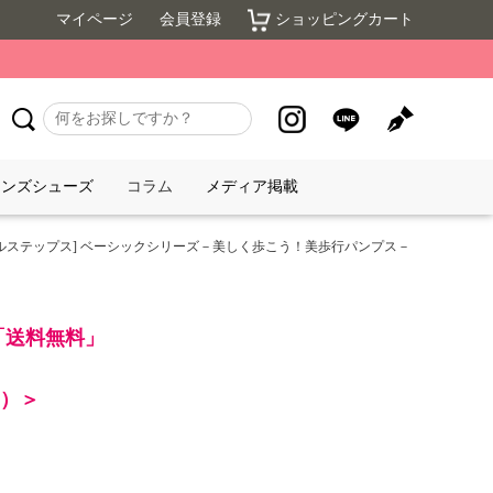
マイページ
会員登録
ショッピングカート
メンズシューズ
コラム
メディア掲載
ジカルステップス] ベーシックシリーズ－美しく歩こう！美歩行パンプス－
で「送料無料」
り）＞