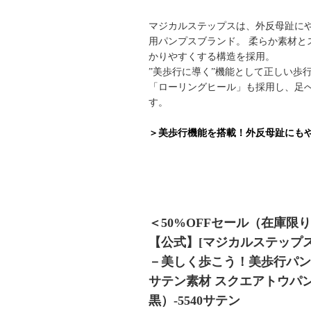
マジカルステップスは、外反母趾にや
用パンプスブランド。 柔らか素材
かりやすくする構造を採用。
”美歩行に導く”機能として正しい歩
「ローリングヒール」も採用し、足へ
す。
＞美歩行機能を搭載！外反母趾にもや
＜50%OFFセール（在庫限
【公式】[マジカルステップス
－美しく歩こう！美歩行パン
サテン素材 スクエアトウパン
黒）-5540サテン