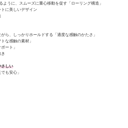
せるように、スムーズに重心移動を促す「ローリング構造」
ントに美しいデザイン
造
ながら、しっかりホールドする「適度な感触のかたさ」
フトな感触の素材」
サポート」
敷き
やさしい
足でも安心」