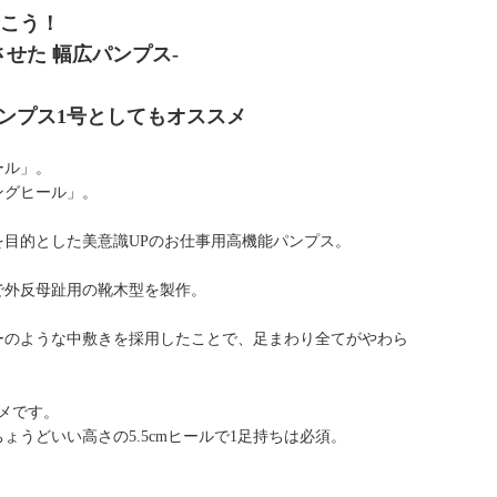
歩こう！
せた 幅広パンプス-
やパンプス1号としてもオススメ
ール」。
ングヒール」。
目的とした美意識UPのお仕事用高機能パンプス。
で外反母趾用の靴木型を製作。
ーのような中敷きを採用したことで、足まわり全てがやわら
メです。
うどいい高さの5.5cmヒールで1足持ちは必須。