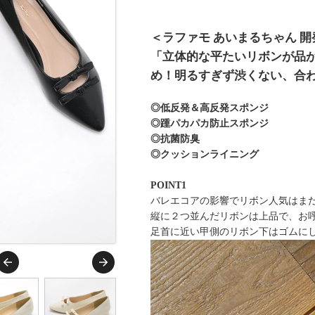
＜ラファモ あいまるちゃん 
「立体的な平たいリボンが品が
め！明るすぎず渋くない、合
◎低反発＆高反発スポンジ
◎踵パカパカ防止スポンジ
◎抗菌防臭
◎クッションライニング
POINT1
バレエコアの影響でリボン人気はま
縦に２つ並んだリボンは上品で、お
足首に近い甲側のリボン下はゴムに