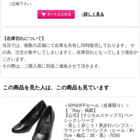
ご記載下さい。
>詳しく見る
【在庫切れについて】
当店では、複数の店舗にて在庫を共有し同時販売しております。 そ
の為、注文が集中してしまいますと、在庫切れとなってしまう場合が
ございます。
その際は、ご購入後に別途ご連絡させて頂きます。
この商品を見た人は、この商品も見ています
＜50%OFFセール（在庫限り）＞
【「Ray」掲載】
【公式】[マジカルステップス] ベー
シックシリーズ
－美しく歩こう！美歩行パンプス－
ラウンドトウパンプス（ヒール：約
7cm・幅広：3E・黒）-7030