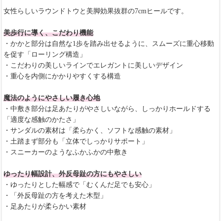
女性らしいラウンドトウと美脚効果抜群の7cmヒールです。
美歩行に導く、こだわり機能
・かかと部分は自然な1歩を踏み出せるように、スムーズに重心移動
を促す「ローリング構造」
・こだわりの美しいラインでエレガントに美しいデザイン
・重心を内側にかかりやすくする構造
魔法のようにやさしい履き心地
・中敷き部分は足あたりがやさしいながら、しっかりホールドする
「適度な感触のかたさ」
・サンダルの素材は「柔らかく、ソフトな感触の素材」
・土踏まず部分も「立体でしっかりサポート」
・スニーカーのようなふかふかの中敷き
ゆったり幅設計、外反母趾の方にもやさしい
・ゆったりとした幅感で「むくんだ足でも安心」
・「外反母趾の方を考えた木型」
・足あたりが柔らかい素材