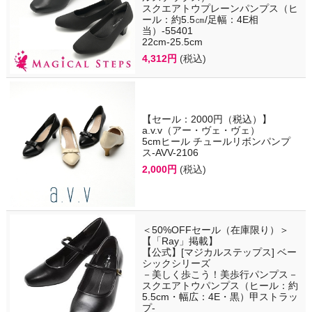
スクエアトウプレーンパンプス（ヒ
ール：約5.5㎝/足幅：4E相
当）-55401
22cm-25.5cm
4,312円
(税込)
【セール：2000円（税込）】
a.v.v（アー・ヴェ・ヴェ）
5cmヒール チュールリボンパンプ
ス-AVV-2106
2,000円
(税込)
＜50%OFFセール（在庫限り）＞
【「Ray」掲載】
【公式】[マジカルステップス] ベー
シックシリーズ
－美しく歩こう！美歩行パンプス－
スクエアトウパンプス（ヒール：約
5.5cm・幅広：4E・黒）甲ストラッ
プ-