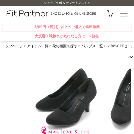
シューズラボ & オンラインストア
3,900円（税別）以上のご購入で送料無料
大反響！靴擦れが気になる方に…＞詳細
トップページ
>
アイテム一覧
>
靴の種類で探す
>
パンプス一覧
> ＜50%OFFセ