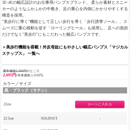
3E-4Eの幅広設計のお仕事用パンプスブランド。 柔らか素材とスニー
カーのようなふかふかの中敷き、足の重心を内側にかかりやすくする
構造を採用。
”美歩行に導く”機能として正しい歩行を導く「歩行誘導ソール」、ス
ムーズに重心移動を促す「ローリングヒール」も採用し、足への負担
だけでなく”美歩行”にもこだわった幅広パンプスです。
＞美歩行機能を搭載！外反母趾にもやさしい幅広パンプス「マジカル
ステップス」 一覧へ
通常価格5,390円
のところ
2,695円
(本体価格:2,450円)
カラー／サイズ
黒・ブラック（サテン）
22cm
22.5cm
SOLDOUT
-