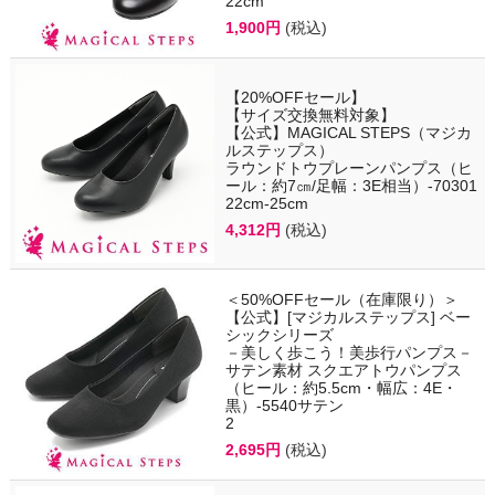
22cm
1,900円
(税込)
【20%OFFセール】
【サイズ交換無料対象】
【公式】MAGICAL STEPS（マジカ
ルステップス）
ラウンドトウプレーンパンプス（ヒ
ール：約7㎝/足幅：3E相当）-70301
22cm-25cm
4,312円
(税込)
＜50%OFFセール（在庫限り）＞
【公式】[マジカルステップス] ベー
シックシリーズ
－美しく歩こう！美歩行パンプス－
サテン素材 スクエアトウパンプス
（ヒール：約5.5cm・幅広：4E・
黒）-5540サテン
2
2,695円
(税込)