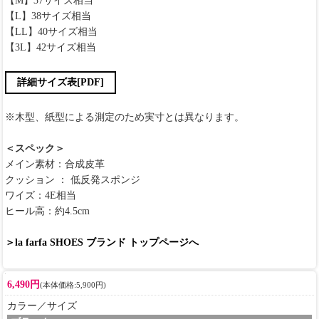
【M】37サイズ相当
【L】38サイズ相当
【LL】40サイズ相当
【3L】42サイズ相当
詳細サイズ表[PDF]
※木型、紙型による測定のため実寸とは異なります。
＜スペック＞
メイン素材：合成皮革
クッション ： 低反発スポンジ
ワイズ：4E相当
ヒール高：約4.5cm
＞la farfa SHOES ブランド トップページへ
6,490円
(本体価格:5,900円)
カラー／サイズ