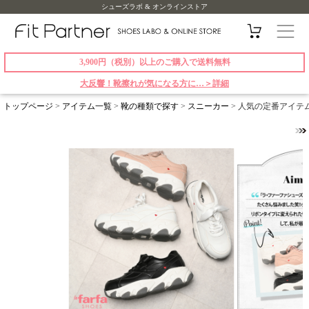
シューズラボ & オンラインストア
3,900円（税別）以上のご購入で送料無料
大反響！靴擦れが気になる方に…＞詳細
トップページ
>
アイテム一覧
>
靴の種類で探す
>
スニーカー
> 人気の定番アイテム l