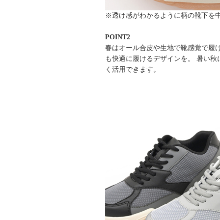
※透け感がわかるように柄の靴下を
POINT2
春はオール合皮や生地で靴感覚で履
も快適に履けるデザインを。 暑い
く活用できます。