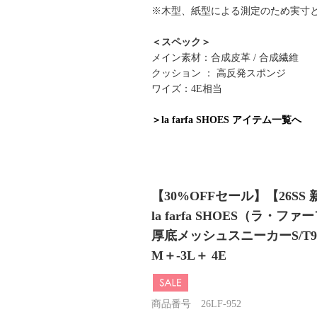
※木型、紙型による測定のため実寸
＜スペック＞
メイン素材：合成皮革 / 合成繊維
クッション ： 高反発スポンジ
ワイズ：4E相当
＞la farfa SHOES アイテム一覧へ
【30%OFFセール】【26SS
la farfa SHOES（ラ・フ
厚底メッシュスニーカーS/T9
M＋-3L＋ 4E
商品番号 26LF-952