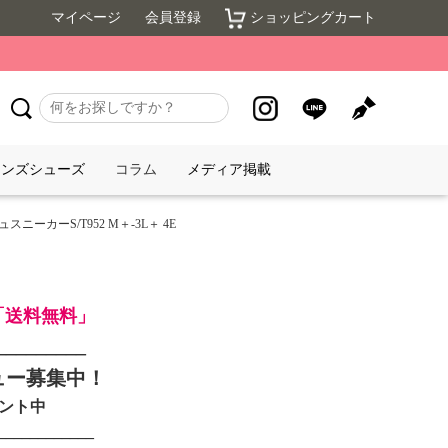
マイページ
会員登録
ショッピングカート
メンズシューズ
コラム
メディア掲載
スニーカーS/T952 M＋-3L＋ 4E
で「送料無料」
_________
ュー募集中！
ゼント中
____________