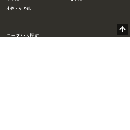
小物・その他
ニーズから探す
外反母趾の方
冠婚葬祭
お仕事用
幅広 4E以上
さっと履ける！着脱しやすい
妊婦さん・子育てママ
靴
中敷きふかふか
ヒール低め＆厚底
ヒール高め
ぺったんこ
サイズから探す
Women's