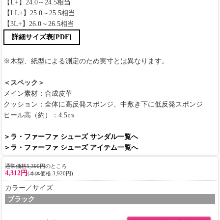
【L+】24.0～24.5相当
【LL+】25.0～25.5相当
【3L+】26.0～26.5相当
詳細サイズ表[PDF]
※木型、紙型による測定のため実寸とは異なります。
＜スペック＞
メイン素材：合成皮革
クッション：全体に高反発スポンジ、中敷き下に低反発スポンジ
ヒール高（約）：4.5㎝
＞ラ・ファーファ シューズ サンダル一覧へ
＞ラ・ファーファ シューズ アイテム一覧へ
通常価格5,390円
のところ
4,312円
(本体価格:3,920円)
カラー／サイズ
ブラック