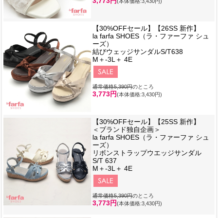
3,773円
(本体価格:3,430円)
【30%OFFセール】【26SS 新作】
la farfa SHOES（ラ・ファーファ シュ
ーズ）
結びウェッジサンダルS/T638
M＋-3L＋ 4E
通常価格5,390円
のところ
3,773円
(本体価格:3,430円)
【30%OFFセール】【25SS 新作】
＜ブランド独自企画＞
la farfa SHOES（ラ・ファーファ シュ
ーズ）
リボンストラップウエッジサンダル
S/T 637
M＋-3L＋ 4E
通常価格5,390円
のところ
3,773円
(本体価格:3,430円)