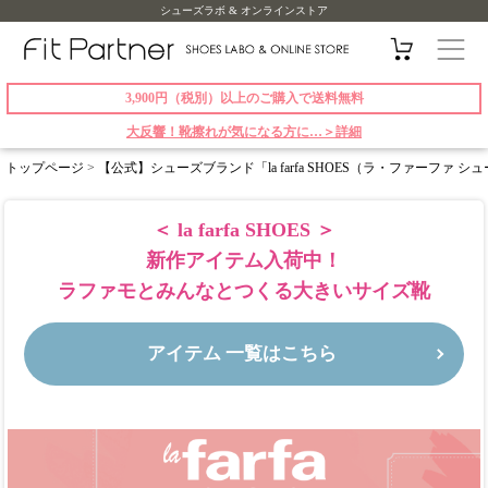
シューズラボ & オンラインストア
3,900円（税別）以上のご購入で送料無料
大反響！靴擦れが気になる方に…＞詳細
トップページ
>
【公式】シューズブランド「la farfa SHOES（ラ・ファーファ 
＜ la farfa SHOES ＞
新作アイテム入荷中！
ラファモとみんなとつくる大きいサイズ靴
アイテム 一覧はこちら