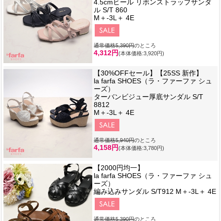
4.5cmヒール リボンストラップサンダ
ル S/T 860
M＋-3L＋ 4E
通常価格5,390円
のところ
4,312円
(本体価格:3,920円)
【30%OFFセール】【25SS 新作】
la farfa SHOES（ラ・ファーファ シュ
ーズ）
ターバンビジュー厚底サンダル S/T
8812
M＋-3L＋ 4E
通常価格5,940円
のところ
4,158円
(本体価格:3,780円)
【2000円均一】
la farfa SHOES（ラ・ファーファ シュ
ーズ）
編み込みサンダル S/T912 M＋-3L＋ 4E
通常価格5,390円
のところ