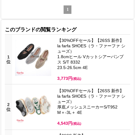
1
このブランドの閲覧ランキング
【30%OFFセール】【26SS 新作】
la farfa SHOES（ラ・ファーファ シ
ューズ）
1.8cmヒール Vカットシアーパンプ
1
位
ス S/T 8332
23.5-26.5cm 4E
3,773円
(税込)
【30%OFFセール】【26SS 新作】
la farfa SHOES（ラ・ファーファ シ
ューズ）
2
厚底メッシュスニーカーS/T952
位
M＋-3L＋ 4E
4,543円
(税込)