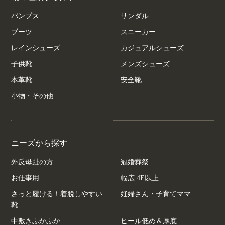
パンプス
サンダル
ブーツ
スニーカー
レインシューズ
カジュアルシューズ
子供靴
メンズシューズ
本革靴
安全靴
小物・その他
ニーズから探す
外反母趾の方
冠婚葬祭
お仕事用
幅広 4E以上
さっと履ける！着脱しやすい
妊婦さん・子育てママ
靴
中敷きふかふか
ヒール低め＆厚底