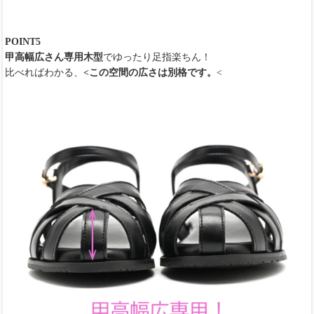
POINT5
甲高幅広さん専用木型
でゆったり足指楽ちん！
比べればわかる、
<この空間の広さは別格です。
<