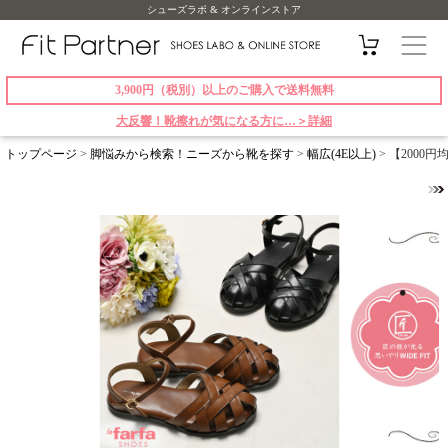
シューズラボ & オンラインストア
3,900円（税別）以上のご購入で送料無料
大反響！靴擦れが気になる方に…＞詳細
トップページ
>
脚悩みから検索！ニーズから靴を探す
>
幅広(4E以上)
> 【2000円