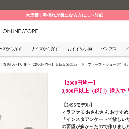
大反響！靴擦れが気になる方に…＞詳細
ーズから探す
サイズから探す
おすすめ小物
パンプス
！着脱しやすい靴
> 【2000円均一】 la farfa SHOES（ラ・ファーファ シューズ） 4
【2000円均一】
3,900円以上（税別）購入
【24SSモデル】
＜ラファモ おさむさん おすす
「インスタアンケートで欲しい
の要望が多かったので作りまし