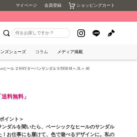
マイページ
会員登録
ショッピングカート
メンズシューズ
コラム
メディア掲載
.5㎝ヒール ２WAYターバンサンダル S/T858 M＋-3L＋ 4E
で「送料無料」
めポイント＞
サンダルを聞いたら、ベーシックなヒールのサンダル
た！お仕事にも履けて、色で遊べるデザインに。私の