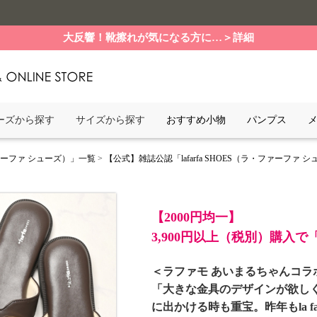
大反響！靴擦れが気になる方に…＞詳細
ーズから探す
サイズから探す
おすすめ小物
パンプス
ファーファ シューズ）」一覧
>
【公式】雑誌公認「lafarfa SHOES（ラ・ファーファ
【2000円均一】
3,900円以上（税別）購入
＜ラファモ あいまるちゃんコラ
「大きな金具のデザインが欲し
に出かける時も重宝。昨年もla f