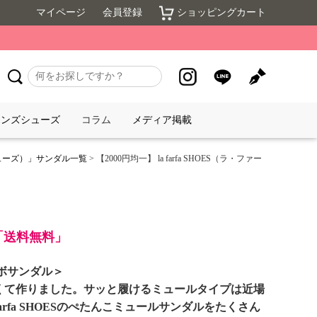
マイページ
会員登録
ショッピングカート
メンズシューズ
コラム
メディア掲載
 シューズ）」サンダル一覧
> 【2000円均一】 la farfa SHOES（ラ・ファー
で「送料無料」
ボサンダル＞
くて作りました。サッと履けるミュールタイプは近場
arfa SHOESのぺたんこミュールサンダルをたくさん