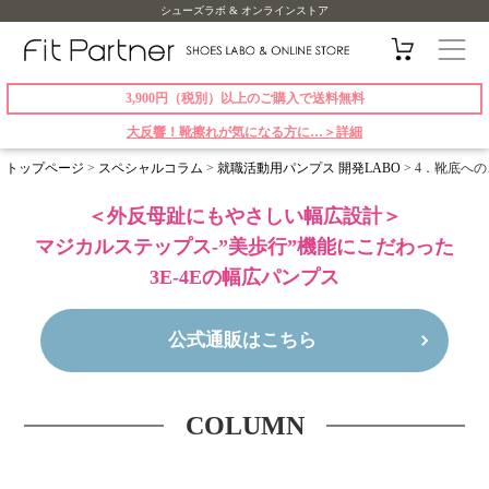
シューズラボ & オンラインストア
3,900円（税別）以上のご購入で送料無料
大反響！靴擦れが気になる方に…＞詳細
トップページ
>
スペシャルコラム
>
就職活動用パンプス 開発LABO
>
4．靴底への
＜外反母趾にもやさしい幅広設計＞
マジカルステップス-”美歩行”機能にこだわった
3E-4Eの幅広パンプス
公式通販はこちら
COLUMN