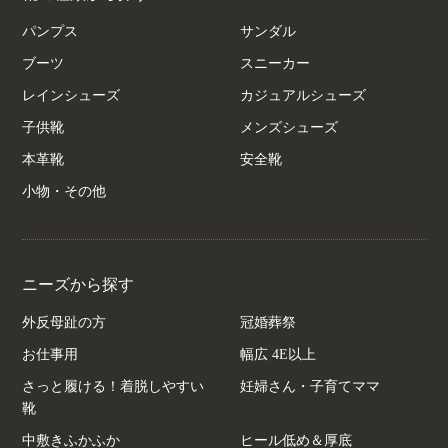
パンプス
サンダル
ブーツ
スニーカー
レインシューズ
カジュアルシューズ
子供靴
メンズシューズ
本革靴
安全靴
小物・その他
ニーズから探す
外反母趾の方
冠婚葬祭
お仕事用
幅広 4E以上
さっと履ける！着脱しやすい
妊婦さん・子育てママ
靴
中敷きふかふか
ヒール低め＆厚底