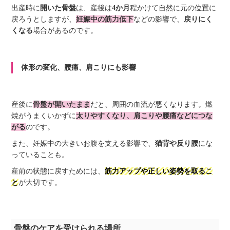
出産時に
開いた骨盤
は、産後は
4か月
程かけて自然に元の位置に
戻ろうとしますが、
妊娠中の筋力低下
などの影響で、
戻りにく
くなる
場合があるのです。
体形の変化、腰痛、肩こりにも影響
産後に
骨盤が開いたまま
だと、周囲の血流が悪くなります。燃
焼がうまくいかずに
太りやすくなり、肩こりや腰痛などにつな
がる
のです。
また、妊娠中の大きいお腹を支える影響で、
猫背や反り腰
にな
っていることも。
産前の状態に戻すためには、
筋力アップや正しい姿勢を取るこ
と
が大切です。
骨盤のケアを受けられる場所