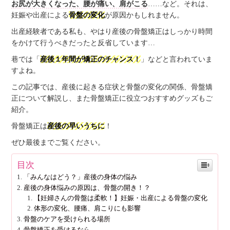
お尻が大きくなった、腰が痛い、肩がこる
……など。それは、
妊娠や出産による
骨盤の変化
が原因かもしれません。
出産経験者である私も、やはり産後の骨盤矯正はしっかり時間
をかけて行うべきだったと反省しています…
巷では「
産後１年間が矯正のチャンス！
」などと言われていま
すよね。
この記事では、産後に起きる症状と骨盤の変化の関係、骨盤矯
正について解説し、また骨盤矯正に役立つおすすめグッズもご
紹介。
骨盤矯正は
産後の早いうちに
！
ぜひ最後までご覧ください。
目次
「みんなはどう？」産後の身体の悩み
産後の身体悩みの原因は、骨盤の開き！？
【妊婦さんの骨盤は柔軟！】妊娠・出産による骨盤の変化
体形の変化、腰痛、肩こりにも影響
骨盤のケアを受けられる場所
骨盤矯正を受けるなら