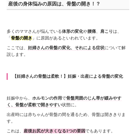
産後の身体悩みの原因は、骨盤の開き！？
多くのママさんが悩んでいる
体形の変化
や
腰痛
、
肩こり
は、
「
骨盤の開き
」に原因があるといわれています。
ここでは、
妊婦さんの骨盤の変化、それによる症状
について解
説します。
【妊婦さんの骨盤は柔軟！】妊娠・出産による骨盤の変化
妊娠中から、
ホルモンの作用
で
骨盤周囲のじん帯が緩みやす
く、骨盤が柔軟で開きやすい
状態に。
出産時には赤ちゃんが骨盤の間を通るため、骨盤は開ききりま
す。
これは、
産後お尻が大きくなる1つの要因
でもあります。