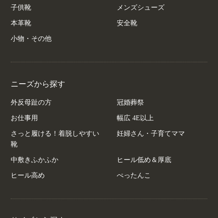
子供靴
メンズシューズ
本革靴
安全靴
小物・その他
ニーズから探す
外反母趾の方
冠婚葬祭
お仕事用
幅広 4E以上
さっと履ける！着脱しやすい
妊婦さん・子育てママ
靴
中敷きふかふか
ヒール低め＆厚底
ヒール高め
ぺったんこ