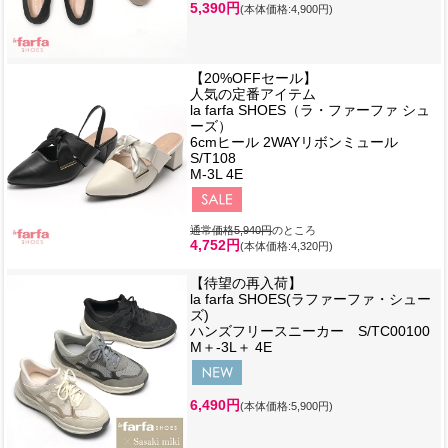
5,390円
(本体価格:4,900円)
【20%OFFセール】
人気の定番アイテム
la farfa SHOES（ラ・ファーファ シュ
ーズ）
6cmヒール 2WAYリボンミュール
S/T108
M-3L 4E
通常価格5,940円
のところ
4,752円
(本体価格:4,320円)
【待望の再入荷】
la farfa SHOES(ラファーファ・シュー
ズ)
ハンズフリースニーカー S/TC00100
M＋-3L＋ 4E
6,490円
(本体価格:5,900円)