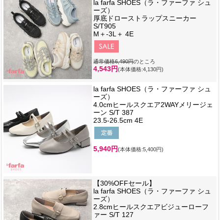
la farfa SHOES（ラ・ファーファ シュ
ーズ）
厚底ドローストラップスニーカー
S/T905
M＋-3L＋ 4E
通常価格6,490円
のところ
4,543円
(本体価格:4,130円)
la farfa SHOES（ラ・ファーファ シュ
ーズ）
4.0cmヒールスクエア2WAYメリージェ
ーン S/T 387
23.5-26.5cm 4E
5,940円
(本体価格:5,400円)
【30%OFFセール】
la farfa SHOES（ラ・ファーファ シュ
ーズ）
2.8cmヒールスクエアビジューローフ
ァー S/T 127