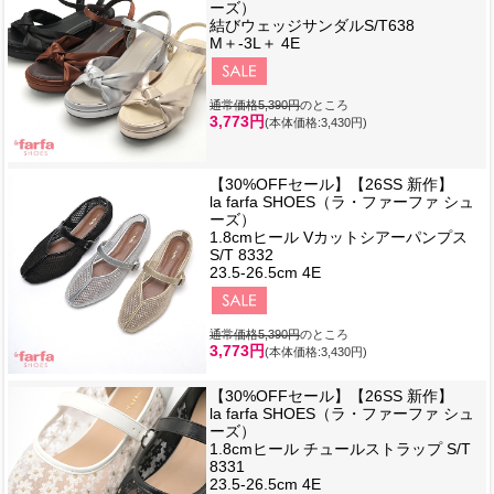
ーズ）
結びウェッジサンダルS/T638
M＋-3L＋ 4E
通常価格5,390円
のところ
3,773円
(本体価格:3,430円)
【30%OFFセール】【26SS 新作】
la farfa SHOES（ラ・ファーファ シュ
ーズ）
1.8cmヒール Vカットシアーパンプス
S/T 8332
23.5-26.5cm 4E
通常価格5,390円
のところ
3,773円
(本体価格:3,430円)
【30%OFFセール】【26SS 新作】
la farfa SHOES（ラ・ファーファ シュ
ーズ）
1.8cmヒール チュールストラップ S/T
8331
23.5-26.5cm 4E