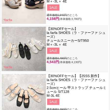
M＋-3L＋ 4E
通常価格5,940円
のところ
4,158円
(本体価格:3,780円)
【30%OFFセール】
la farfa SHOES（ラ・ファーファ シュ
ーズ）
チュールスニーカーS/T950
M＋-3L＋ 4E
通常価格6,490円
のところ
4,543円
(本体価格:4,130円)
【30%OFFセール】【25SS 新作】
la farfa SHOES（ラ・ファーファ シュ
ーズ）
2.5cmヒール 甲ストラップ チュールミ
ュール S/T128
M-3L 4E
通常価格5,390円
のところ