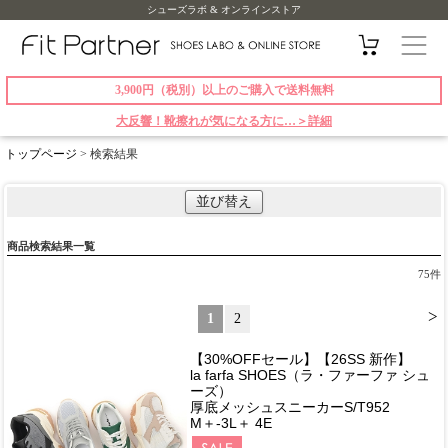
シューズラボ & オンラインストア
3,900円（税別）以上のご購入で送料無料
大反響！靴擦れが気になる方に…＞詳細
トップページ
> 検索結果
並び替え
商品検索結果一覧
75
件
>
1
2
【30%OFFセール】【26SS 新作】
la farfa SHOES（ラ・ファーファ シュ
ーズ）
厚底メッシュスニーカーS/T952
M＋-3L＋ 4E