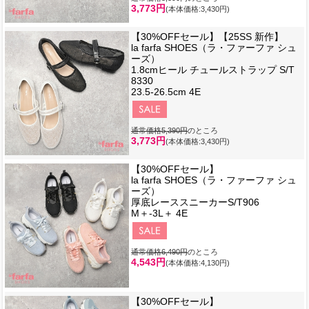
3,773円
(本体価格:3,430円)
【30%OFFセール】【25SS 新作】
la farfa SHOES（ラ・ファーファ シュ
ーズ）
1.8cmヒール チュールストラップ S/T
8330
23.5-26.5cm 4E
通常価格5,390円
のところ
3,773円
(本体価格:3,430円)
【30%OFFセール】
la farfa SHOES（ラ・ファーファ シュ
ーズ）
厚底レーススニーカーS/T906
M＋-3L＋ 4E
通常価格6,490円
のところ
4,543円
(本体価格:4,130円)
【30%OFFセール】