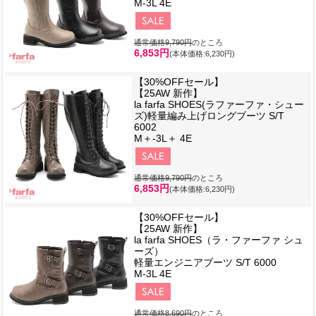
M-3L 4E
通常価格9,790円
のところ
6,853円
(本体価格:6,230円)
【30%OFFセール】
【25AW 新作】
la farfa SHOES(ラファーファ・シュー
ズ)軽量編み上げロングブーツ S/T
6002
M＋-3L＋ 4E
通常価格9,790円
のところ
6,853円
(本体価格:6,230円)
【30%OFFセール】
【25AW 新作】
la farfa SHOES（ラ・ファーファ シュ
ーズ）
軽量エンジニアブーツ S/T 6000
M-3L 4E
通常価格8,690円
のところ