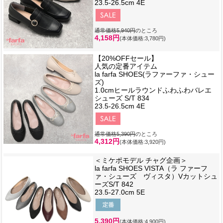
23.5-26.5cm 4E
通常価格5,940円
のところ
4,158円
(本体価格:3,780円)
【20%OFFセール】
人気の定番アイテム
la farfa SHOES(ラファーファ・シュー
ズ)
1.0cmヒールラウンドふわふわバレエ
シューズ S/T 834
23.5-26.5cm 4E
通常価格5,390円
のところ
4,312円
(本体価格:3,920円)
＜ミケポモデル チャグ企画＞
la farfa SHOES VISTA（ラ ファーフ
ァ・シューズ ヴィスタ）Vカットシュ
ーズS/T 842
23.5-27.0cm 5E
5,390円
(本体価格:4,900円)