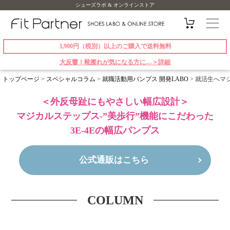
シューズラボ & オンラインストア
3,900円（税別）以上のご購入で送料無料
大反響！靴擦れが気になる方に…＞詳細
トップページ
>
スペシャルコラム
>
就職活動用パンプス 開発LABO
>
就活生へマ
＜外反母趾にもやさしい幅広設計＞
マジカルステップス-”美歩行”機能にこだわった
3E-4Eの幅広パンプス
公式通販はこちら
COLUMN