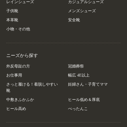
レインシューズ
カジュアルシューズ
子供靴
メンズシューズ
本革靴
安全靴
小物・その他
ニーズから探す
外反母趾の方
冠婚葬祭
お仕事用
幅広 4E以上
さっと履ける！着脱しやすい
妊婦さん・子育てママ
靴
中敷きふかふか
ヒール低め＆厚底
ヒール高め
ぺったんこ