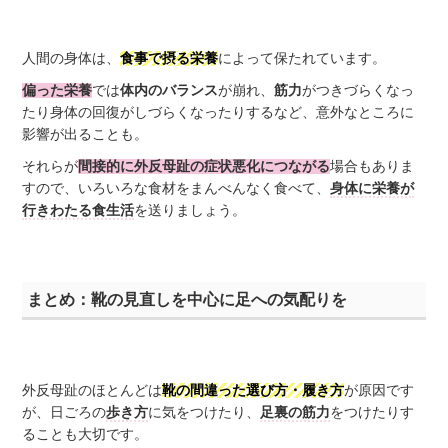
人間の身体は、
食事で摂る栄養
によって保たれています。
偏った栄養
では
体内のバランス
が崩れ、
筋力
がつきづらくなっ
たり身体の回復がしづらくなったりするなど、意外なところに
影響が出ることも。
それらが
間接的に外反母趾の症状悪化につながる
場合もありま
すので、いろいろな食材をまんべんなく食べて、
身体に栄養が
行きわたる食生活
を送りましょう。
まとめ：靴の見直しを中心に足への気配りを
外反母趾のほとんどは
靴の間違った選び方・履き方
が原因です
が、日ごろの
歩き方
に気をつけたり、
足裏の筋力
をつけたりす
ることも大切です。