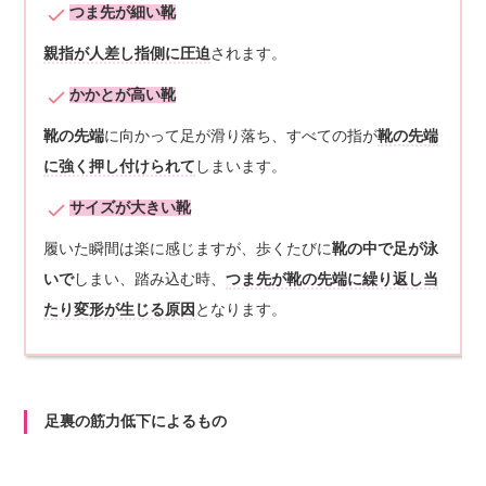
つま先が細い靴
親指が人差し指側に圧迫
されます。
かかとが高い靴
靴の先端
に向かって足が滑り落ち、すべての指が
靴の先端
に強く押し付けられて
しまいます。
サイズが大きい靴
履いた瞬間は楽に感じますが、歩くたびに
靴の中で足が泳
いで
しまい、踏み込む時、
つま先が靴の先端に繰り返し当
たり変形が生じる原因
となります。
足裏の筋力低下によるもの