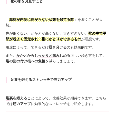
靴の形を見直すこと
「
親指が内側に曲がらない状態を保てる靴
」を履くことが大
切。
先が細くない、かかとが高くない、大きすぎない、
靴の中で甲
部が程よく固定され、指にゆとりができるもの
が理想です。
用途によって、できるだけ
履き分ける
のも効果的です。
また、
かかとからしっかりと踏みしめる
正しい歩き方をして、
足の指の付け根への負担
を減らしましょう。
足裏を鍛えるストレッチで筋力アップ
足裏を鍛える
ことによって、改善効果が期待できます。こちら
では
筋力アップ
に効果的なストレッチをご紹介します。