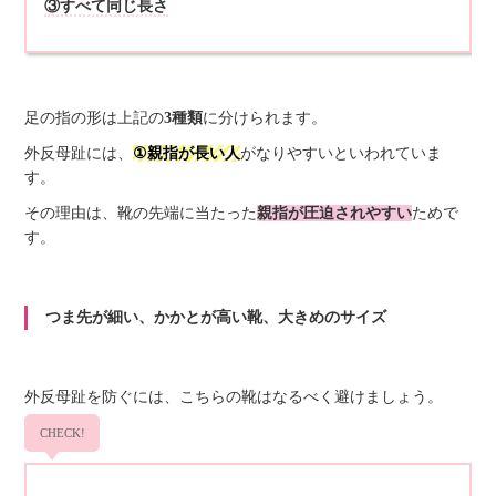
③すべて同じ長さ
足の指の形は上記の
3種類
に分けられます。
外反母趾には、
①親指が長い人
がなりやすいといわれていま
す。
その理由は、靴の先端に当たった
親指が圧迫されやすい
ためで
す。
つま先が細い、かかとが高い靴、大きめのサイズ
外反母趾を防ぐには、こちらの靴はなるべく避けましょう。
CHECK!