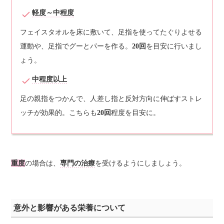
軽度～中程度
フェイスタオルを床に敷いて、足指を使ってたぐりよせる
運動や、足指でグーとパーを作る。
20回
を目安に行いまし
ょう。
中程度以上
足の親指をつかんで、人差し指と反対方向に伸ばすストレ
ッチが効果的。こちらも
20回
程度を目安に。
重度
の場合は、
専門の治療
を受けるようにしましょう。
意外と影響がある栄養について