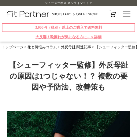
シューズラボ & オンラインストア
3,900円（税別）以上のご購入で送料無料
大反響！靴擦れが気になる方に…＞詳細
トップページ
>
靴と脚悩みコラム
>
外反母趾 関連記事
>
【シューフィッター監修
【シューフィッター監修】外反母趾
の原因は1つじゃない！？ 複数の要
因や予防法、改善策も