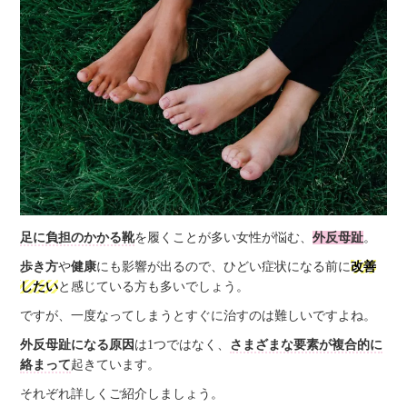
足に負担のかかる靴
を履くことが多い女性が悩む、
外反母趾
。
歩き方
や
健康
にも影響が出るので、ひどい症状になる前に
改善
したい
と感じている方も多いでしょう。
ですが、一度なってしまうとすぐに治すのは難しいですよね。
外反母趾になる原因
は1つではなく、
さまざまな要素が複合的に
絡まって
起きています。
それぞれ詳しくご紹介しましょう。