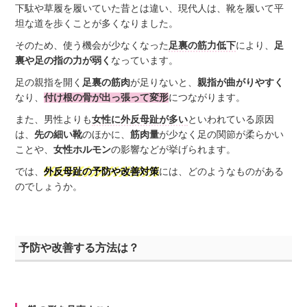
下駄や草履を履いていた昔とは違い、現代人は、靴を履いて平
坦な道を歩くことが多くなりました。
そのため、使う機会が少なくなった
足裏の筋力低下
により、
足
裏や足の指の力が弱く
なっています。
足の親指を開く
足裏の筋肉
が足りないと、
親指が曲がりやすく
なり、
付け根の骨が出っ張って変形
につながります。
また、男性よりも
女性に外反母趾が多い
といわれている原因
は、
先の細い靴
のほかに、
筋肉量
が少なく足の関節が柔らかい
ことや、
女性ホルモン
の影響などが挙げられます。
では、
外反母趾の予防や改善対策
には、どのようなものがある
のでしょうか。
予防や改善する方法は？