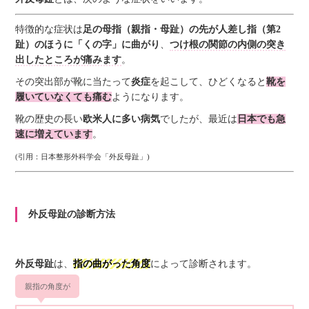
特徴的な症状は
足の母指（親指・母趾）の先が人差し指（第2
趾）のほうに「くの字」に曲がり
、
つけ根の関節の内側の突き
出したところが痛みます
。
その突出部が靴に当たって
炎症
を起こして、ひどくなると
靴を
履いていなくても痛む
ようになります。
靴の歴史の長い
欧米人に多い病気
でしたが、最近は
日本でも急
速に増えています
。
(引用：日本整形外科学会「外反母趾」)
外反母趾の診断方法
外反母趾
は、
指の曲がった角度
によって診断されます。
親指の角度が