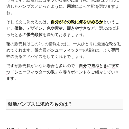
う点です。結婚式には華やかな装いに合う靴、就活にはそれに
適したパンプスといったように、
用途
によって靴を選びますよ
ね。
そして次に決めるのは、
自分がその靴に何を求めるか
というこ
と。
価格、デザイン、色や素材、履きやすさ
など、選ぶのに迷
ったときの
優先順位
を決めておきましょう。
靴の販売員はこの2つの情報を元に、一人ひとりに最適な靴を勧
めてくれます。販売員が
シューフィッター
の場合は、より
専門
性
のあるアドバイスをしてくれるでしょう。
ですが販売員がいない場合も多いので、
自分で選ぶときに役立
つ
「
シューフィッターの眼
」を養うポイントをご紹介していき
ます。
就活パンプスに求めるものは？