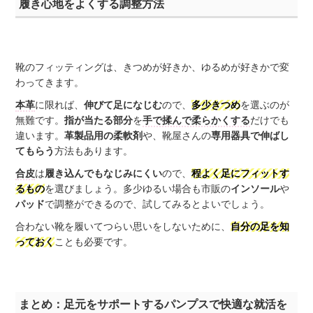
履き心地をよくする調整方法
靴のフィッティングは、きつめが好きか、ゆるめが好きかで変
わってきます。
本革
に限れば、
伸びて足になじむ
ので、
多少きつめ
を選ぶのが
無難です。
指が当たる部分
を
手で揉んで柔らかくする
だけでも
違います。
革製品用の柔軟剤
や、靴屋さんの
専用器具で伸ばし
てもらう
方法もあります。
合皮
は
履き込んでもなじみにくい
ので、
程よく足にフィットす
るもの
を選びましょう。多少ゆるい場合も市販の
インソール
や
パッド
で調整ができるので、試してみるとよいでしょう。
合わない靴を履いてつらい思いをしないために、
自分の足を知
っておく
ことも必要です。
まとめ：足元をサポートするパンプスで快適な就活を