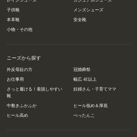
レインシューズ
カジュアルシューズ
子供靴
メンズシューズ
本革靴
安全靴
小物・その他
ニーズから探す
外反母趾の方
冠婚葬祭
お仕事用
幅広 4E以上
さっと履ける！着脱しやすい
妊婦さん・子育てママ
靴
中敷きふかふか
ヒール低め＆厚底
ヒール高め
ぺったんこ