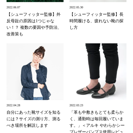
2022.06.07
2022.05.30
【シューフィッター監修】外
【シューフィッター監修】長
反母趾の原因は1つじゃな
時間履ける、疲れない靴の探
い！？ 複数の要因や予防法、
し方
改善策も
2022.04.28
2022.03.23
自分にあった靴サイズを知る
「革も中敷きもとても柔らか
には？サイズの測り方、測る
く、通勤時は毎回履いていま
べき場所を解説します
す。」＜アルキ やわらかシー
プレザーパンプス使用レビュ