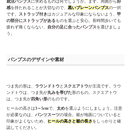
就活パンプス
に求めるものは何でしょうか。まず、周囲から
好
感
を持たれることが大切なので、
黒いプレーンパンプス
の一択
です。
ストラップ付き
はカジュアルな印象にならないよう、
甲
の部分にストラップがある
ものを選ぶと安心。長時間歩いても
疲れず痛くならない、
自分の足に合ったパンプス
を選びましょ
う。
パンプスのデザインや素材
つま先の形は、
ラウンドトウ
と
スクエアトウ
が主流です。ラウ
ンドトウは、つま先が
丸みを帯びた
形のもの。スクエアトウ
は、つま先が
四角い形
のものです。
ヒールの高さは
3～5cm
で、
太め
を選ぶようにしましょう。注意
が必要なのは、
パンツスーツ
の場合。裾が地面についていると
印象がよくないため、
ヒールの高さと裾の長さ
をしっかりと確
認してください。