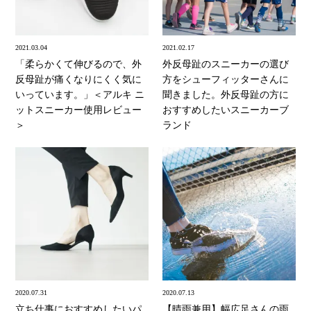
2021.03.04
2021.02.17
「柔らかくて伸びるので、外
外反母趾のスニーカーの選び
反母趾が痛くなりにくく気に
方をシューフィッターさんに
いっています。」＜アルキ ニ
聞きました。外反母趾の方に
ットスニーカー使用レビュー
おすすめしたいスニーカーブ
＞
ランド
2020.07.31
2020.07.13
立ち仕事におすすめしたいパ
【晴雨兼用】幅広足さんの雨