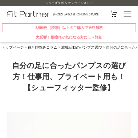
シューズラボ & オンラインストア
3,900円（税別）以上のご購入で送料無料
大反響！靴擦れが気になる方に…＞詳細
トップページ
>
靴と脚悩みコラム
>
就職活動のパンプス選び
>
自分の足に合った
自分の足に合ったパンプスの選び
方！仕事用、プライベート用も！
【シューフィッター監修】