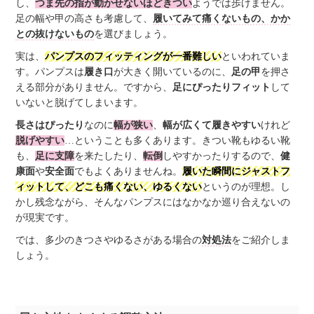
し、
つま先の指が動かせないほどきつい
ようでは歩けません。
足の幅や甲の高さも考慮して、
履いてみて痛くないもの、かか
との抜けないもの
を選びましょう。
実は、
パンプスのフィッティングが一番難しい
といわれていま
す。パンプスは
履き口
が大きく開いているのに、
足の甲
を押さ
える部分がありません。ですから、
足にぴったりフィット
して
いないと脱げてしまいます。
長さはぴったり
なのに
幅が狭い
、
幅が広くて履きやすい
けれど
脱げやすい
…ということも多くあります。きつい靴もゆるい靴
も、
足に支障
を来たしたり、
転倒
しやすかったりするので、
健
康面
や
安全面
でもよくありませんね。
履いた瞬間にジャストフ
ィットして、どこも痛くない、ゆるくない
というのが理想。し
かし残念ながら、そんなパンプスにはなかなか巡り合えないの
が現実です。
では、多少のきつさやゆるさがある場合の
対処法
をご紹介しま
しょう。