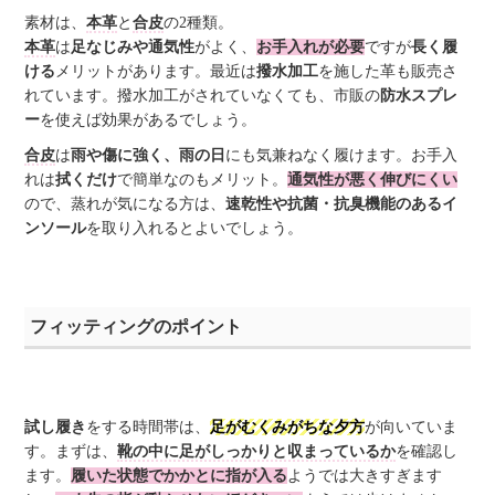
素材は、
本革
と
合皮
の2種類。
本革
は
足なじみや通気性
がよく、
お手入れが必要
ですが
長く履
ける
メリットがあります。最近は
撥水加工
を施した革も販売さ
れています。撥水加工がされていなくても、市販の
防水スプレ
ー
を使えば効果があるでしょう。
合皮
は
雨や傷に強く、雨の日
にも気兼ねなく履けます。お手入
れは
拭くだけ
で簡単なのもメリット。
通気性が悪く伸びにくい
ので、蒸れが気になる方は、
速乾性や抗菌・抗臭機能のあるイ
ンソール
を取り入れるとよいでしょう。
フィッティングのポイント
試し履き
をする時間帯は、
足がむくみがちな夕方
が向いていま
す。まずは、
靴の中に足がしっかりと収まっているか
を確認し
ます。
履いた状態でかかとに指が入る
ようでは大きすぎます