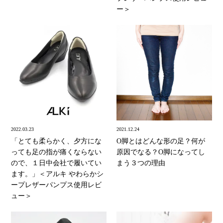
ー＞
2022.03.23
2021.12.24
「とても柔らかく、夕方にな
O脚とはどんな形の足？何が
っても足の指が痛くならない
原因でなる？O脚になってし
ので、１日中会社で履いてい
まう３つの理由
ます。」＜アルキ やわらかシ
ープレザーパンプス使用レビ
ュー＞