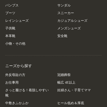
パンプス
サンダル
ブーツ
スニーカー
レインシューズ
カジュアルシューズ
子供靴
メンズシューズ
本革靴
安全靴
小物・その他
ニーズから探す
外反母趾の方
冠婚葬祭
お仕事用
幅広 4E以上
さっと履ける！着脱しやすい
妊婦さん・子育てママ
靴
中敷きふかふか
ヒール低め＆厚底