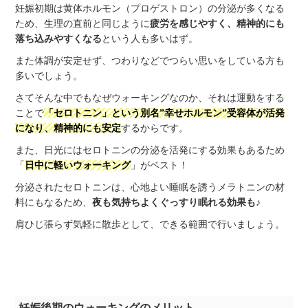
妊娠初期は黄体ホルモン（プロゲストロン）の分泌が多くなる
ため、生理の直前と同じように
疲労を感じやすく、精神的にも
落ち込みやすくなる
という人も多いはず。
また体調が安定せず、つわりなどでつらい思いをしている方も
多いでしょう。
さてそんな中でもなぜウォーキングなのか、それは運動をする
ことで
「セロトニン」という別名”幸せホルモン”受容体が活発
になり、精神的にも安定
するからです。
また、日光にはセロトニンの分泌を活発にする効果もあるため
「
日中に軽いウォーキング
」がベスト！
分泌されたセロトニンは、心地よい睡眠を誘うメラトニンの材
料にもなるため、
夜も気持ちよくぐっすり眠れる効果も
♪
肩ひじ張らず気軽に散歩として、できる範囲で行いましょう。
妊娠後期のウォーキングのメリット